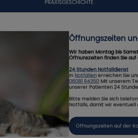
PRAXISGESCHICHTE
Öffnungszeiten und
Wir haben Montag bis Samst
Öffnunszeiten finden Sie auf
24 Stunden Notfalldienst
In
Notfällen
erreichen Sie u
06081 94350
Mit unserem Tea
unserer Patienten 24 Stunde
Bitte melden Sie sich telef
Notfalls, damit wir eventuel
Öffnungszeiten auf der K