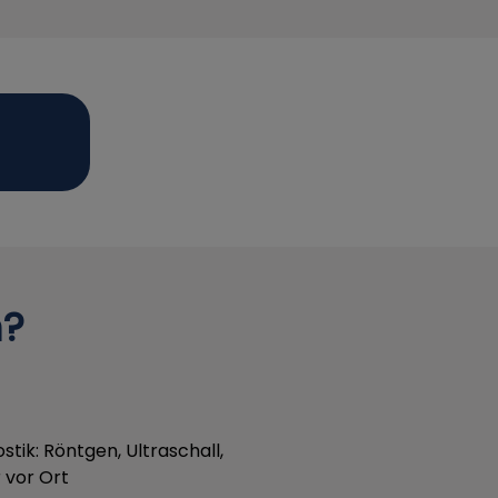
n?
tik: Röntgen, Ultraschall,
 vor Ort