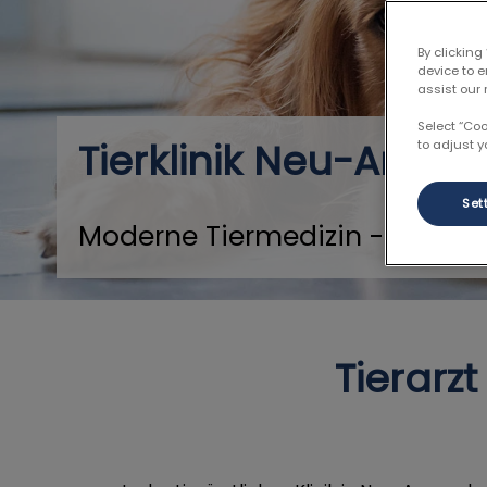
By clicking
device to 
assist our 
Select “Co
Tierklinik Neu-Ansp
to adjust y
Set
Moderne Tiermedizin - 24h No
Tierarz