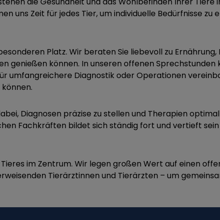
h stehen die Gesundheit und das Wohlbefinden Ihrer Tiere 
n uns Zeit für jedes Tier, um individuelle Bedürfnisse z
 besonderen Platz. Wir beraten Sie liebevoll zu Ernährun
eben genießen können. In unseren offenen Sprechstunden k
r umfangreichere Diagnostik oder Operationen vereinba
n können.
abei, Diagnosen präzise zu stellen und Therapien optim
chen Fachkräften bildet sich ständig fort und vertieft se
es Tieres im Zentrum. Wir legen großen Wert auf einen offe
berweisenden Tierärztinnen und Tierärzten – um gemeinsam 