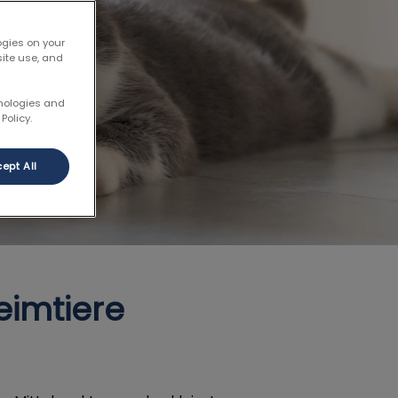
ogies on your
site use, and
hnologies and
Policy.
ept All
eimtiere