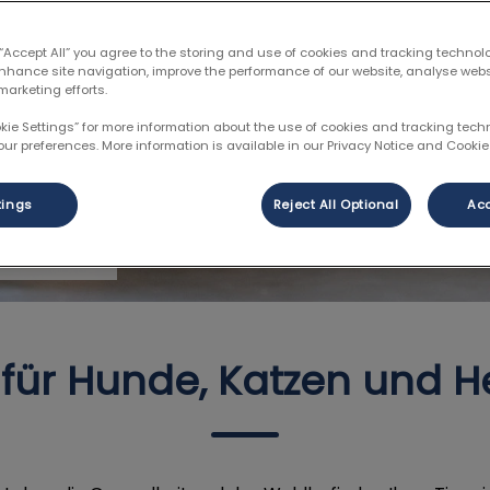
 “Accept All” you agree to the storing and use of cookies and tracking technol
enhance site navigation, improve the performance of our website, analyse web
marketing efforts.
okie Settings” for more information about the use of cookies and tracking tec
ach
our preferences. More information is available in our Privacy Notice and Cookie 
tings
Reject All Optional
Acc
tdienst
t für Hunde, Katzen und H