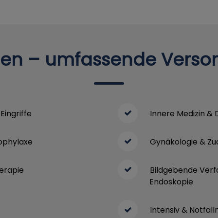
en – umfassende Versorg
Eingriffe
Innere Medizin & 
ophylaxe
Gynäkologie & Z
herapie
Bildgebende Verfa
Endoskopie
Intensiv & Notfall